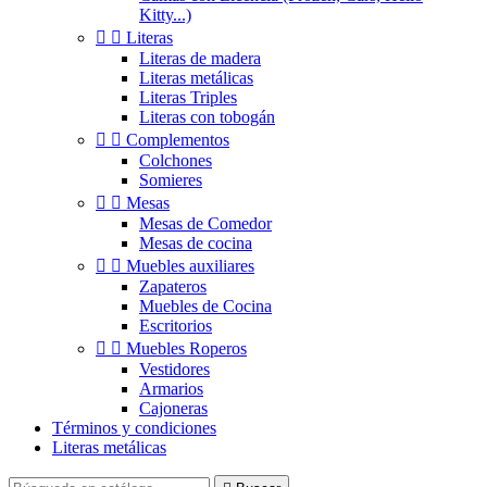
Kitty...)


Literas
Literas de madera
Literas metálicas
Literas Triples
Literas con tobogán


Complementos
Colchones
Somieres


Mesas
Mesas de Comedor
Mesas de cocina


Muebles auxiliares
Zapateros
Muebles de Cocina
Escritorios


Muebles Roperos
Vestidores
Armarios
Cajoneras
Términos y condiciones
Literas metálicas