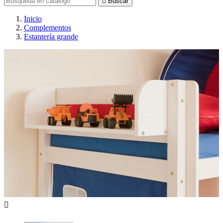

Buscar
Inicio
Complementos
Estantería grande
