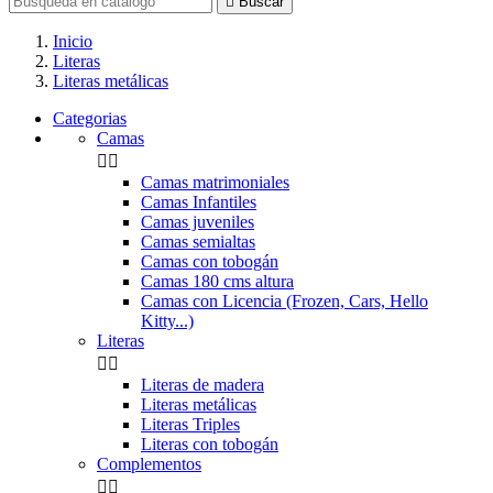

Buscar
Inicio
Literas
Literas metálicas
Categorias
Camas


Camas matrimoniales
Camas Infantiles
Camas juveniles
Camas semialtas
Camas con tobogán
Camas 180 cms altura
Camas con Licencia (Frozen, Cars, Hello
Kitty...)
Literas


Literas de madera
Literas metálicas
Literas Triples
Literas con tobogán
Complementos

