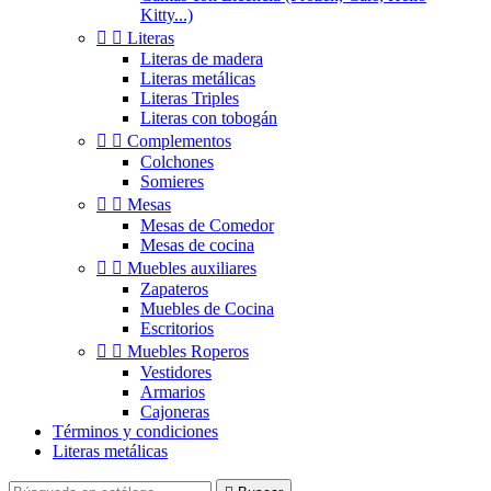
Kitty...)


Literas
Literas de madera
Literas metálicas
Literas Triples
Literas con tobogán


Complementos
Colchones
Somieres


Mesas
Mesas de Comedor
Mesas de cocina


Muebles auxiliares
Zapateros
Muebles de Cocina
Escritorios


Muebles Roperos
Vestidores
Armarios
Cajoneras
Términos y condiciones
Literas metálicas