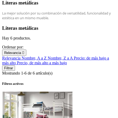
Literas metálicas
La mejor solución por su combinación de versatilidad, funcionalidad y
estética en un mismo mueble.
Literas metálicas
Hay 6 productos.
Ordenar por:
Relevancia

Relevancia
Nombre, A a Z
Nombre, Z a A
Precio: de más bajo a
más alto
Precio, de más alto a más bajo
Filtrar
Mostrando 1-6 de 6 artículo(s)
Filtros activos