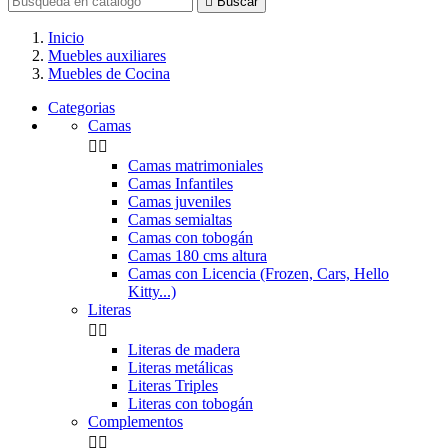

Buscar
Inicio
Muebles auxiliares
Muebles de Cocina
Categorias
Camas


Camas matrimoniales
Camas Infantiles
Camas juveniles
Camas semialtas
Camas con tobogán
Camas 180 cms altura
Camas con Licencia (Frozen, Cars, Hello
Kitty...)
Literas


Literas de madera
Literas metálicas
Literas Triples
Literas con tobogán
Complementos

