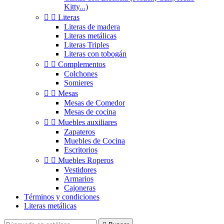
Kitty...)


Literas
Literas de madera
Literas metálicas
Literas Triples
Literas con tobogán


Complementos
Colchones
Somieres


Mesas
Mesas de Comedor
Mesas de cocina


Muebles auxiliares
Zapateros
Muebles de Cocina
Escritorios


Muebles Roperos
Vestidores
Armarios
Cajoneras
Términos y condiciones
Literas metálicas