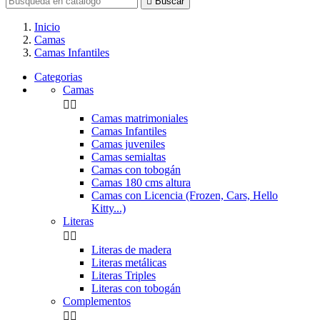

Buscar
Inicio
Camas
Camas Infantiles
Categorias
Camas


Camas matrimoniales
Camas Infantiles
Camas juveniles
Camas semialtas
Camas con tobogán
Camas 180 cms altura
Camas con Licencia (Frozen, Cars, Hello
Kitty...)
Literas


Literas de madera
Literas metálicas
Literas Triples
Literas con tobogán
Complementos

