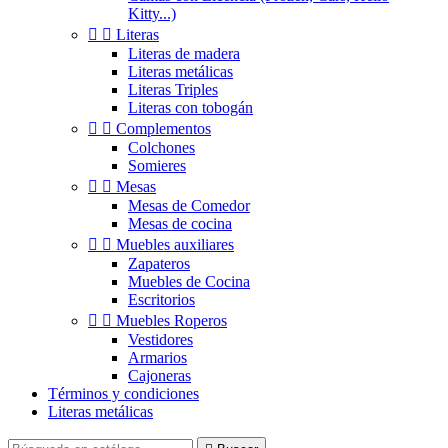
Kitty...)


Literas
Literas de madera
Literas metálicas
Literas Triples
Literas con tobogán


Complementos
Colchones
Somieres


Mesas
Mesas de Comedor
Mesas de cocina


Muebles auxiliares
Zapateros
Muebles de Cocina
Escritorios


Muebles Roperos
Vestidores
Armarios
Cajoneras
Términos y condiciones
Literas metálicas