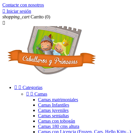
Contacte con nosotros

Iniciar sesión
shopping_cart
Carrito
(0)



Categorias


Camas
Camas matrimoniales
Camas Infantiles
Camas juveniles
Camas semialtas
Camas con tobogán
Camas 180 cms altura
Camas con Licencia (Frozen, Cars, Hello Kitty...)