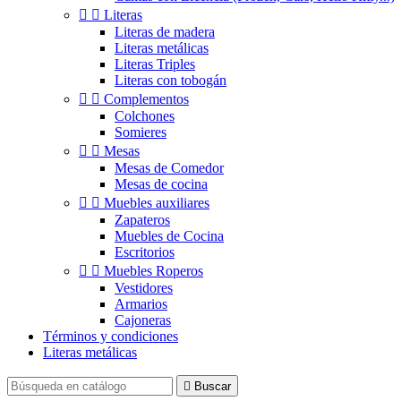


Literas
Literas de madera
Literas metálicas
Literas Triples
Literas con tobogán


Complementos
Colchones
Somieres


Mesas
Mesas de Comedor
Mesas de cocina


Muebles auxiliares
Zapateros
Muebles de Cocina
Escritorios


Muebles Roperos
Vestidores
Armarios
Cajoneras
Términos y condiciones
Literas metálicas

Buscar