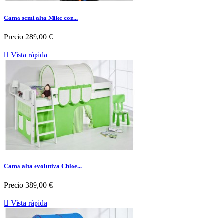
Cama semi alta Mike con...
Precio
289,00 €

Vista rápida
Cama alta evolutiva Chloe...
Precio
389,00 €

Vista rápida