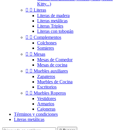
Kitty...)


Literas
Literas de madera
Literas metálicas
Literas Triples
Literas con tobogán


Complementos
Colchones
Somieres


Mesas
Mesas de Comedor
Mesas de cocina


Muebles auxiliares
Zapateros
Muebles de Cocina
Escritorios


Muebles Roperos
Vestidores
Armarios
Cajoneras
Términos y condiciones
Literas metálicas